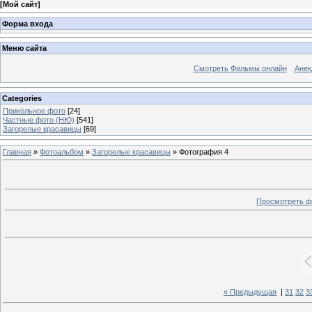
[
Мой сайт
]
Форма входа
Меню сайта
Смотреть Фильмы онлайн
Анек
Categories
Прикольное фото
[24]
Частные фото (НЮ)
[541]
Загорелые красавицы
[69]
Главная
»
Фотоальбом
»
Загорелые красавицы
» Фотография 4
Просмотреть ф
« Предыдущая
|
31
32
3