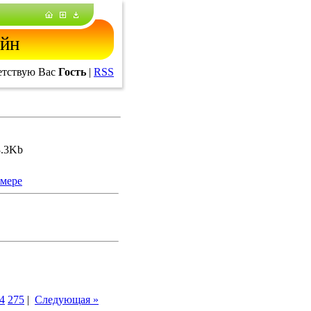
йн
тствую Вас
Гость
|
RSS
3.3Kb
змере
4
275
|
Следующая »